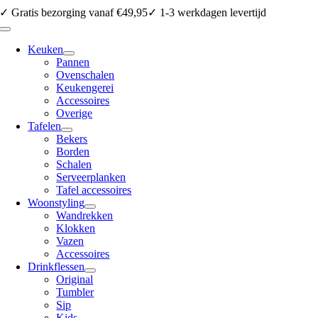
Ga
✓ Gratis bezorging vanaf €49,95
✓ 1-3 werkdagen levertijd
naar
Toggle
inhoud
Navigation
Keuken
Pannen
Ovenschalen
Keukengerei
Accessoires
Overige
Tafelen
Bekers
Borden
Schalen
Serveerplanken
Tafel accessoires
Woonstyling
Wandrekken
Klokken
Vazen
Accessoires
Drinkflessen
Original
Tumbler
Sip
Kids