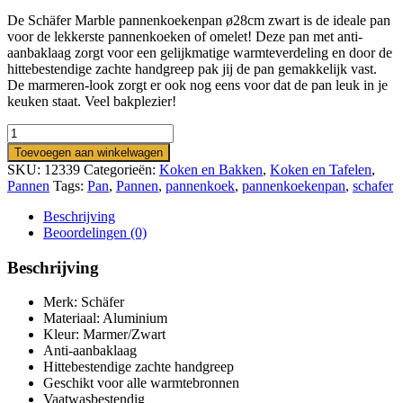
De Schäfer Marble pannenkoekenpan ø28cm zwart is de ideale pan
voor de lekkerste pannenkoeken of omelet! Deze pan met anti-
aanbaklaag zorgt voor een gelijkmatige warmteverdeling en door de
hittebestendige zachte handgreep pak jij de pan gemakkelijk vast.
De marmeren-look zorgt er ook nog eens voor dat de pan leuk in je
keuken staat. Veel bakplezier!
Schäfer
Marble
Toevoegen aan winkelwagen
pannenkoekenpan
SKU:
12339
Categorieën:
Koken en Bakken
,
Koken en Tafelen
,
ø28cm
Pannen
Tags:
Pan
,
Pannen
,
pannenkoek
,
pannenkoekenpan
,
schafer
zwart
–
Beschrijving
Marble
Beoordelingen (0)
Pancake
Pan
Beschrijving
Black
aantal
Merk: Schäfer
Materiaal: Aluminium
Kleur: Marmer/Zwart
Anti-aanbaklaag
Hittebestendige zachte handgreep
Geschikt voor alle warmtebronnen
Vaatwasbestendig