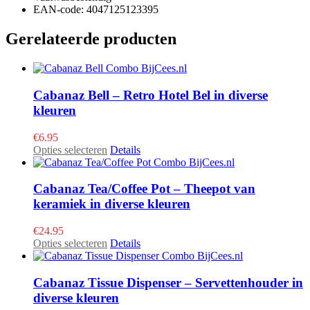
EAN-code: 4047125123395
Gerelateerde producten
Cabanaz Bell – Retro Hotel Bel in diverse
kleuren
€
6.95
Dit
Opties selecteren
Details
product
heeft
meerdere
Cabanaz Tea/Coffee Pot – Theepot van
variaties.
keramiek in diverse kleuren
Deze
optie
€
24.95
kan
Dit
Opties selecteren
Details
gekozen
product
worden
heeft
op
meerdere
Cabanaz Tissue Dispenser – Servettenhouder in
de
variaties.
diverse kleuren
productpagina
Deze