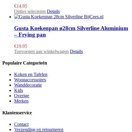
optie
€
14.95
kan
Dit
Opties selecteren
Details
gekozen
product
worden
heeft
op
meerdere
Gusta Koekenpan ø28cm Silverline Aluminium
de
variaties.
– Frying pan
productpagina
Deze
optie
€
19.95
kan
Toevoegen aan winkelwagen
Details
gekozen
worden
Populaire Categorieën
op
de
Koken en Tafelen
productpagina
Woonaccessoires
Wanddecoratie
Kids
Overige
Merken
Klantenservice
Contact
Verzending en retourneren