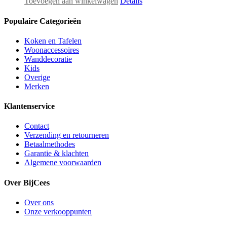
Toevoegen aan winkelwagen
Details
Populaire Categorieën
Koken en Tafelen
Woonaccessoires
Wanddecoratie
Kids
Overige
Merken
Klantenservice
Contact
Verzending en retourneren
Betaalmethodes
Garantie & klachten
Algemene voorwaarden
Over BijCees
Over ons
Onze verkooppunten