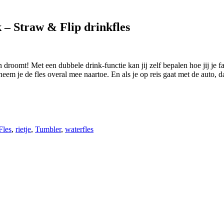
– Straw & Flip drinkfles
roomt! Met een dubbele drink-functie kan jij zelf bepalen hoe jij je fav
eem je de fles overal mee naartoe. En als je op reis gaat met de auto, 
Fles
,
rietje
,
Tumbler
,
waterfles