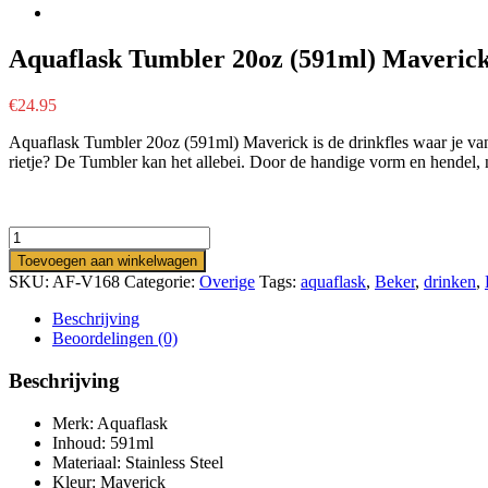
Aquaflask Tumbler 20oz (591ml) Maverick 
€
24.95
Aquaflask Tumbler 20oz (591ml) Maverick is de drinkfles waar je van d
rietje? De Tumbler kan het allebei. Door de handige vorm en hendel, n
Aquaflask
Tumbler
Toevoegen aan winkelwagen
20oz
SKU:
AF-V168
Categorie:
Overige
Tags:
aquaflask
,
Beker
,
drinken
,
(591ml)
Maverick
Beschrijving
-
Beoordelingen (0)
Straw
&
Beschrijving
Flip
drinkfles
Merk: Aquaflask
aantal
Inhoud: 591ml
Materiaal: Stainless Steel
Kleur: Maverick