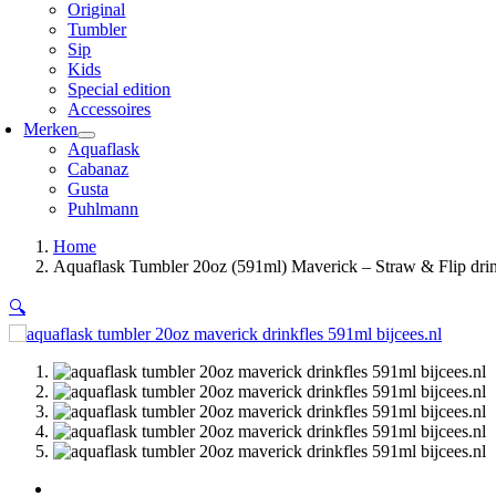
Original
Tumbler
Sip
Kids
Special edition
Accessoires
Merken
Aquaflask
Cabanaz
Gusta
Puhlmann
Home
Aquaflask Tumbler 20oz (591ml) Maverick – Straw & Flip drin
🔍