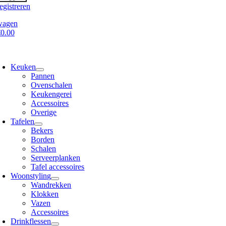
egistreren
wagen
€0.00
oggle
avigation
Keuken
Pannen
Ovenschalen
Keukengerei
Accessoires
Overige
Tafelen
Bekers
Borden
Schalen
Serveerplanken
Tafel accessoires
Woonstyling
Wandrekken
Klokken
Vazen
Accessoires
Drinkflessen