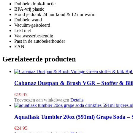
Dubbele drink-functie
BPA-vrij plastic
Houd je drank 24 uur koud & 12 uur warm
Dubbele wand
Vacuüm-geïsoleerd
Lekt niet
Vaatwasserbestendig
Past in de autobekerhouder
EAN:
Gerelateerde producten
Cabanaz Dustpan & Brush VGR – Stoffer & Bli
€
19.95
Toevoegen aan winkelwagen
Details
Aquaflask Tumbler 20oz (591ml) Grape Soda – S
€
24.95