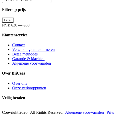
Filter op prijs
Min.
Max.
Filter
prijs
prijs
Prijs:
€30
—
€80
Klantenservice
Contact
Verzending en retourneren
Betaalmethodes
Garantie & klachten
Algemene voorwaarden
Over BijCees
Over ons
Onze verkooppunten
Veilig betalen
Copyright 2026 | All Rights Reserved |
Algemene voorwaarden
|
Priv