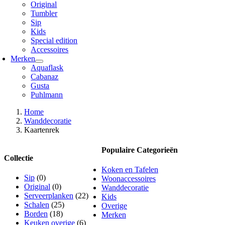
Original
Tumbler
Sip
Kids
Special edition
Accessoires
Merken
Aquaflask
Cabanaz
Gusta
Puhlmann
Home
Wanddecoratie
Kaartenrek
Populaire Categorieën
Collectie
Koken en Tafelen
Sip
(0)
Woonaccessoires
Original
(0)
Wanddecoratie
Serveerplanken
(22)
Kids
Schalen
(25)
Overige
Borden
(18)
Merken
Keuken overige
(6)