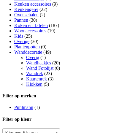
Keuken accessoires
(9)
Keukengerei
(22)
Ovenschalen
(2)
Pannen
(30)
Koken en Tafelen
(187)
Woonaccessoires
(19)
Kids
(25)
Overige
(30)
Plantenpotten
(0)
Wanddecoratie
(49)
Overig
(1)
Wandhaakjes
(20)
Wand Fotolijst
(0)
Wandrek
(23)
Kaartenrek
(3)
Klokken
(5)
Filter op merken
Puhlmann
(1)
Filter op kleur
Kies een Kleuren