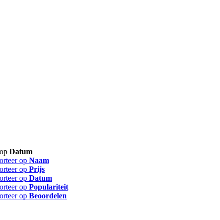
 op
Datum
orteer op
Naam
orteer op
Prijs
orteer op
Datum
orteer op
Populariteit
orteer op
Beoordelen