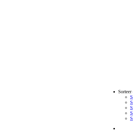
Sorteer
S
S
S
S
S