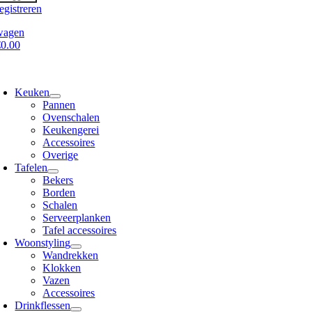
egistreren
wagen
€0.00
oggle
avigation
Keuken
Pannen
Ovenschalen
Keukengerei
Accessoires
Overige
Tafelen
Bekers
Borden
Schalen
Serveerplanken
Tafel accessoires
Woonstyling
Wandrekken
Klokken
Vazen
Accessoires
Drinkflessen