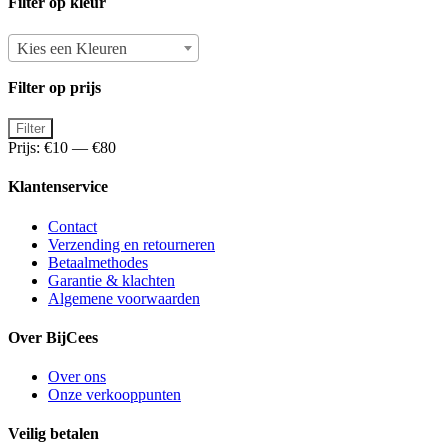
Filter op kleur
Kies een Kleuren
Filter op prijs
Min.
Max.
Filter
prijs
prijs
Prijs:
€10
—
€80
Klantenservice
Contact
Verzending en retourneren
Betaalmethodes
Garantie & klachten
Algemene voorwaarden
Over BijCees
Over ons
Onze verkooppunten
Veilig betalen