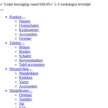
Ga
✓ Gratis bezorging vanaf €49,95
✓ 1-3 werkdagen levertijd
naar
Toggle
inhoud
Navigation
Keuken
Pannen
Ovenschalen
Keukengerei
Accessoires
Overige
Tafelen
Bekers
Borden
Schalen
Serveerplanken
Tafel accessoires
Woonstyling
Wandrekken
Klokken
Vazen
Accessoires
Drinkflessen
Original
Tumbler
Sip
Kids